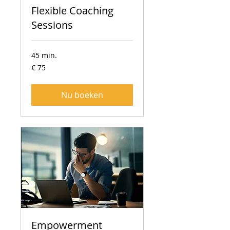
Flexible Coaching
Sessions
45 min.
75
€ 75
euro
Nu boeken
Empowerment